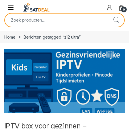
Skip to navigation
Skip to content
0
Zoeken naar:
Home
Berichten getagged “z12 ultra”
IPTV box voor gezinnen –