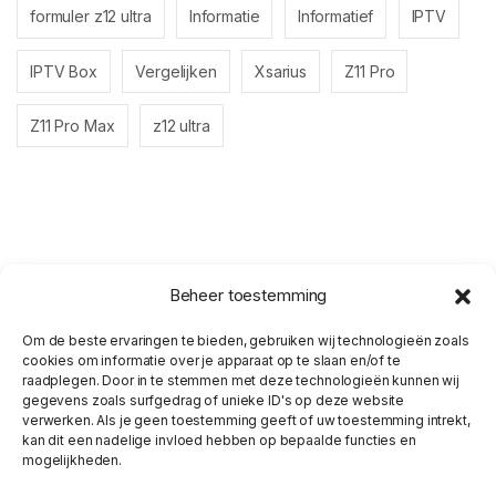
formuler z12 ultra
Informatie
Informatief
IPTV
IPTV Box
Vergelijken
Xsarius
Z11 Pro
Z11 Pro Max
z12 ultra
Beheer toestemming
Om de beste ervaringen te bieden, gebruiken wij technologieën zoals
cookies om informatie over je apparaat op te slaan en/of te
raadplegen. Door in te stemmen met deze technologieën kunnen wij
gegevens zoals surfgedrag of unieke ID's op deze website
verwerken. Als je geen toestemming geeft of uw toestemming intrekt,
kan dit een nadelige invloed hebben op bepaalde functies en
mogelijkheden.