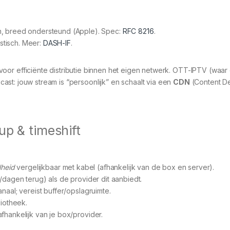
n, breed ondersteund (Apple). Spec:
RFC 8216
.
stisch. Meer:
DASH-IF
.
voor efficiënte distributie binnen het eigen netwerk. OTT-IPTV (waar
st: jouw stream is “persoonlijk” en schaalt via een
CDN
(Content De
up & timeshift
lheid
vergelijkbaar met kabel (afhankelijk van de box en server).
/dagen terug) als de provider dit aanbiedt.
naal; vereist buffer/opslagruimte.
liotheek.
afhankelijk van je box/provider.