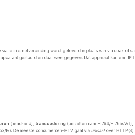
ie via je internetverbinding wordt geleverd in plaats van via coax of sat
 apparaat gestuurd en daar weergegeven. Dat apparaat kan een
IPT
bron
(head-end),
transcodering
(omzetten naar H.264/H.265/AV1),
ox/tv). De meeste consumenten-IPTV gaat via
unicast
over HTTP(S)