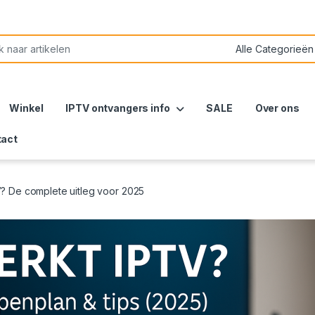
or:
Winkel
IPTV ontvangers info
SALE
Over ons
tact
? De complete uitleg voor 2025