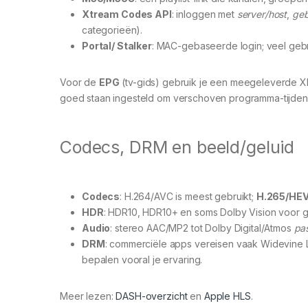
Xtream Codes API
: inloggen met
server/host
,
geb
categorieën).
Portal/ Stalker
: MAC-gebaseerde login; veel geb
Voor de
EPG
(tv-gids) gebruik je een meegeleverde XM
goed staan ingesteld om verschoven programma-tijden
Codecs, DRM en beeld/geluid
Codecs
: H.264/AVC is meest gebruikt;
H.265/HE
HDR
: HDR10, HDR10+ en soms Dolby Vision voor g
Audio
: stereo AAC/MP2 tot Dolby Digital/Atmos
pa
DRM
: commerciële apps vereisen vaak Widevine 
bepalen vooral je ervaring.
Meer lezen:
DASH-overzicht
en
Apple HLS
.