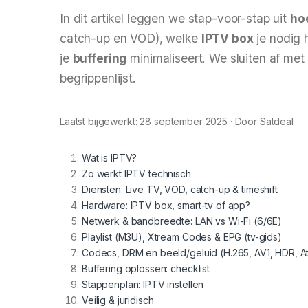
In dit artikel leggen we stap-voor-stap uit
ho
catch-up en VOD), welke
IPTV box
je nodig 
je
buffering
minimaliseert. We sluiten af met 
begrippenlijst.
Laatst bijgewerkt:
28 september 2025
· Door Satdeal
Wat is IPTV?
Zo werkt IPTV technisch
Diensten: Live TV, VOD, catch-up & timeshift
Hardware: IPTV box, smart-tv of app?
Netwerk & bandbreedte: LAN vs Wi-Fi (6/6E)
Playlist (M3U), Xtream Codes & EPG (tv-gids)
Codecs, DRM en beeld/geluid (H.265, AV1, HDR, A
Buffering oplossen: checklist
Stappenplan: IPTV instellen
Veilig & juridisch