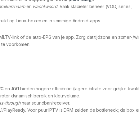
ruikersnaam
en
wachtwoord
. Vaak stabieler beheer (VOD, series,
ruikt op Linux-boxen en in sommige Android-apps.
LTV-link of de auto-EPG van je app. Zorg dat tijdzone en zomer-/win
 te voorkomen.
VC
en
AV1
bieden hogere efficiëntie (lagere bitrate voor gelijke kwalite
roter dynamisch bereik en kleurvolume.
ss-through
naar soundbar/receiver.
L1/PlayReady. Voor puur IPTV is DRM zelden de bottleneck; de box 