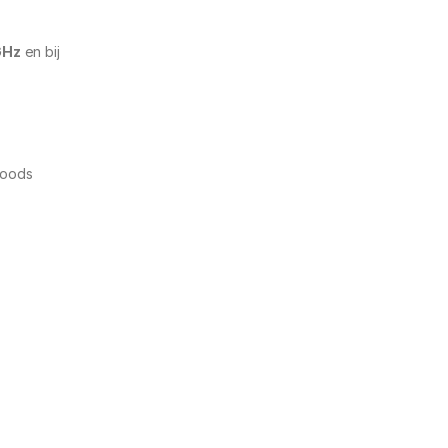
GHz
en bij
noods