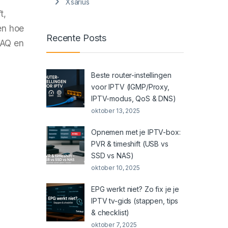
Xsarius
t,
en hoe
Recente Posts
FAQ en
Beste router-instellingen
voor IPTV (IGMP/Proxy,
IPTV-modus, QoS & DNS)
oktober 13, 2025
Opnemen met je IPTV-box:
PVR & timeshift (USB vs
SSD vs NAS)
oktober 10, 2025
EPG werkt niet? Zo fix je je
IPTV tv-gids (stappen, tips
& checklist)
oktober 7, 2025