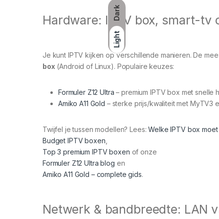
Dark
Hardware: IPTV box, smart-tv 
Light
Je kunt IPTV kijken op verschillende manieren. De mee
box
(Android of Linux). Populaire keuzes:
Formuler Z12 Ultra
– premium IPTV box met snelle 
Amiko A11 Gold
– sterke prijs/kwaliteit met MyTV3 e
Twijfel je tussen modellen? Lees:
Welke IPTV box moet 
Budget IPTV boxen
,
Top 3 premium IPTV boxen
of onze
Formuler Z12 Ultra blog
en
Amiko A11 Gold – complete gids
.
Netwerk & bandbreedte: LAN vs