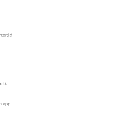
tertijd
it).
en app