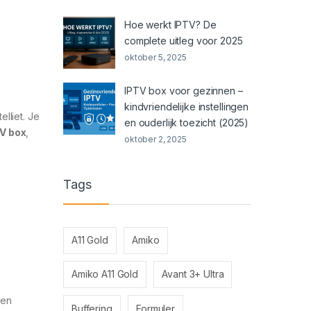
Hoe werkt IPTV? De
complete uitleg voor 2025
oktober 5, 2025
IPTV box voor gezinnen –
kindvriendelijke instellingen
elliet. Je
en ouderlijk toezicht (2025)
V box
,
oktober 2, 2025
Tags
A11 Gold
Amiko
Amiko A11 Gold
Avant 3+ Ultra
 en
Buffering
Formuler