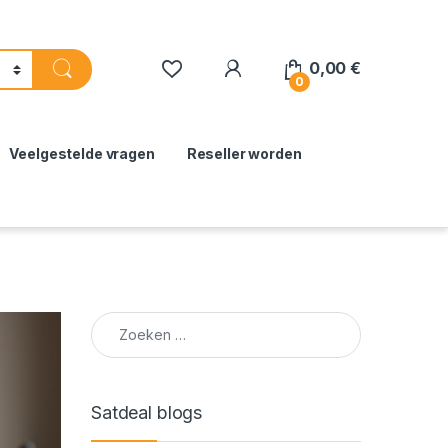
0,00
€
0
Veelgestelde vragen
Reseller worden
Zoeken naar:
Satdeal blogs