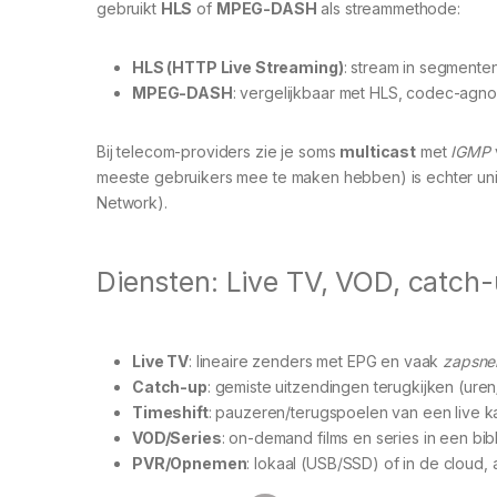
gebruikt
HLS
of
MPEG-DASH
als streammethode:
HLS (HTTP Live Streaming)
: stream in segmente
MPEG-DASH
: vergelijkbaar met HLS, codec-agno
Bij telecom-providers zie je soms
multicast
met
IGMP
meeste gebruikers mee te maken hebben) is echter unica
Network).
Diensten: Live TV, VOD, catch-
Live TV
: lineaire zenders met EPG en vaak
zapsne
Catch-up
: gemiste uitzendingen terugkijken (uren
Timeshift
: pauzeren/terugspoelen van een live ka
VOD/Series
: on-demand films en series in een bib
PVR/Opnemen
: lokaal (USB/SSD) of in de cloud, 