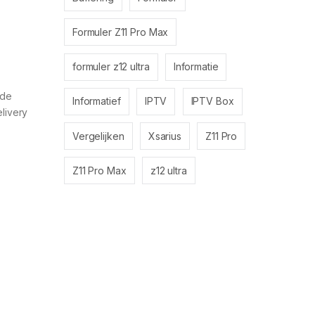
Formuler Z11 Pro Max
formuler z12 ultra
Informatie
 de
Informatief
IPTV
IPTV Box
livery
Vergelijken
Xsarius
Z11 Pro
Z11 Pro Max
z12 ultra