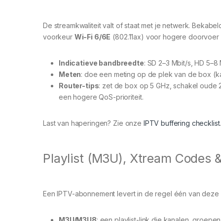
De streamkwaliteit valt of staat met je netwerk. Bekabe
voorkeur
Wi-Fi 6/6E
(802.11ax) voor hogere doorvoer 
Indicatieve bandbreedte
: SD 2–3 Mbit/s, HD 5–8 
Meten
: doe een meting op de plek van de box (kab
Router-tips
: zet de box op 5 GHz, schakel oude 
een hogere QoS-prioriteit.
Last van haperingen? Zie onze
IPTV buffering checklist
Playlist (M3U), Xtream Codes &
Een IPTV-abonnement levert in de regel één van deze
M3U/M3U8
: een playlist-link die kanalen, groe