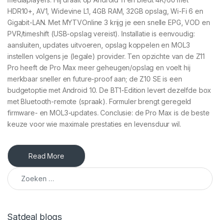
HDR10+, AV1, Widevine L1, 4GB RAM, 32GB opslag, Wi-Fi 6 en
Gigabit-LAN. Met MYTVOnline 3 krijg je een snelle EPG, VOD en
PVR/timeshift (USB-opslag vereist). Installatie is eenvoudig:
aansluiten, updates uitvoeren, opslag koppelen en MOL3
instellen volgens je (legale) provider. Ten opzichte van de Z11
Pro heeft de Pro Max meer geheugen/opslag en voelt hij
merkbaar sneller en future-proof aan; de Z10 SE is een
budgetoptie met Android 10. De BT1-Edition levert dezelfde box
met Bluetooth-remote (spraak). Formuler brengt geregeld
firmware- en MOL3-updates. Conclusie: de Pro Max is de beste
keuze voor wie maximale prestaties en levensduur wil.
Read More
Zoeken naar:
Satdeal blogs