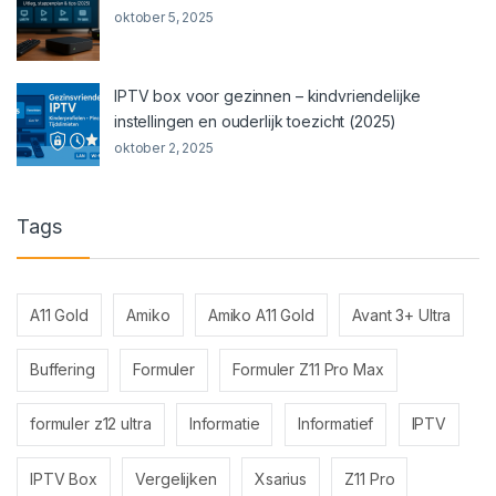
oktober 5, 2025
IPTV box voor gezinnen – kindvriendelijke
instellingen en ouderlijk toezicht (2025)
oktober 2, 2025
Tags
A11 Gold
Amiko
Amiko A11 Gold
Avant 3+ Ultra
Buffering
Formuler
Formuler Z11 Pro Max
formuler z12 ultra
Informatie
Informatief
IPTV
IPTV Box
Vergelijken
Xsarius
Z11 Pro