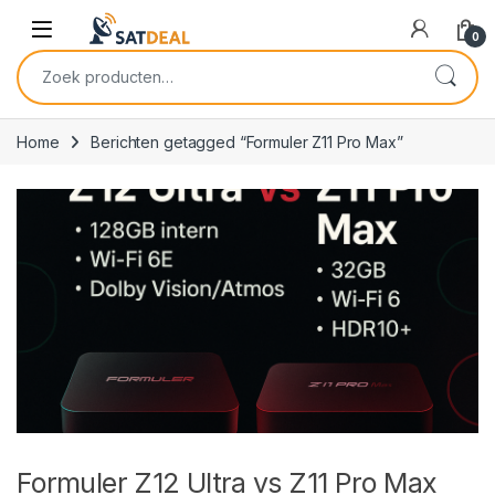
Skip to navigation
Skip to content
0
Zoeken naar:
Home
Berichten getagged “Formuler Z11 Pro Max”
Formuler Z12 Ultra vs Z11 Pro Max