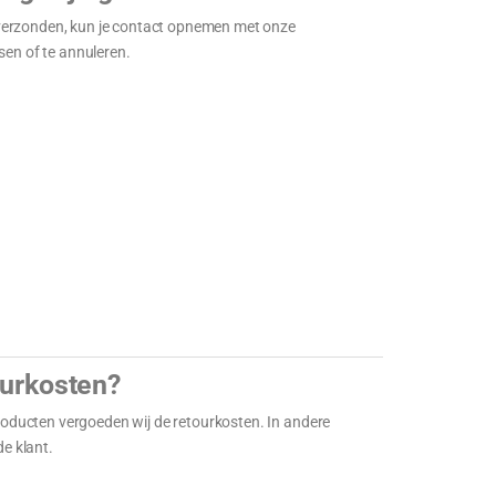
is verzonden, kun je contact opnemen met onze
sen of te annuleren.
ourkosten?
producten vergoeden wij de retourkosten. In andere
de klant.