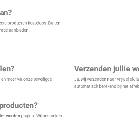
aan?
fecte producten kosteloos. Buiten
aratie aanbieden.
alen?
Verzenden jullie w
T
en meer via onze beveiligde
Ja, wij verzenden naar vrijwel elk 
automatisch berekend bij het afre
 producten?
ler worden
pagina. Wij bespreken