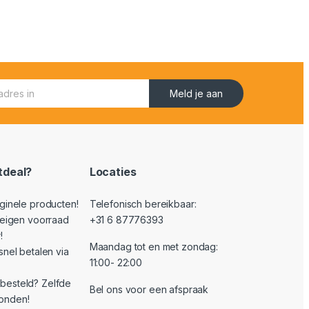
Meld je aan
deal?
Locaties
iginele producten!
Telefonisch bereikbaar:
t eigen voorraad
+31 6 87776393
!
Maandag tot en met zondag:
 snel betalen via
11:00- 22:00
besteld? Zelfde
Bel ons voor een afspraak
onden!