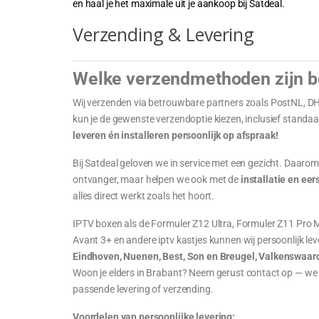
en haal je het maximale uit je aankoop bij Satdeal.
Verzending & Levering
Welke verzendmethoden zijn b
Wij verzenden via betrouwbare partners zoals PostNL, DH
kun je de gewenste verzendoptie kiezen, inclusief standaa
leveren én installeren persoonlijk op afspraak!
Bij Satdeal geloven we in service met een gezicht. Daarom
ontvanger, maar helpen we ook met de
installatie en eer
alles direct werkt zoals het hoort.
IPTV boxen als de Formuler Z12 Ultra, Formuler Z11 Pro 
Avant 3+ en andere iptv kastjes kunnen wij persoonlijk lev
Eindhoven, Nuenen, Best, Son en Breugel, Valkenswaar
Woon je elders in Brabant? Neem gerust contact op — we
passende levering of verzending.
Voordelen van persoonlijke levering: