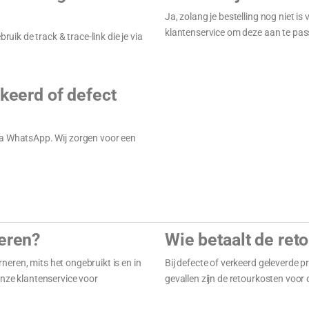
Ja, zolang je bestelling nog niet 
klantenservice om deze aan te pas
ruik de track & trace-link die je via
rkeerd of defect
ia WhatsApp. Wij zorgen voor een
neren?
Wie betaalt de ret
eren, mits het ongebruikt is en in
Bij defecte of verkeerd geleverde 
onze klantenservice voor
gevallen zijn de retourkosten voor 