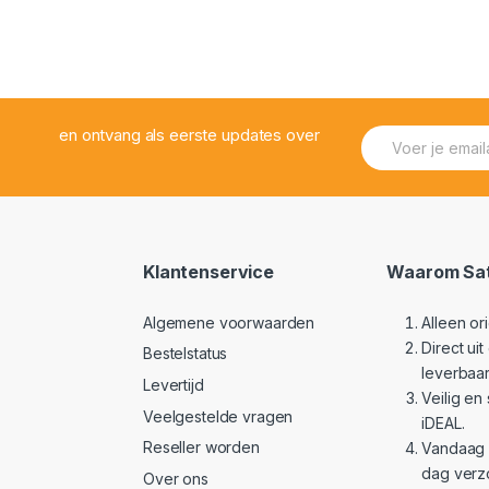
f
E
en ontvang als eerste updates over
m
a
i
l
*
Klantenservice
Waarom Sat
Algemene voorwaarden
Alleen or
Direct ui
Bestelstatus
leverbaar
Levertijd
Veilig en
Veelgestelde vragen
iDEAL.
Reseller worden
Vandaag 
dag verz
Over ons