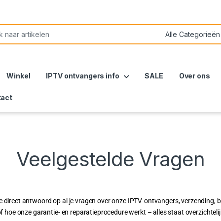
Winkel
IPTV ontvangers info
SALE
Over ons
tact
Veelgestelde Vragen
e direct antwoord op al je vragen over onze IPTV-ontvangers, verzending, be
of hoe onze garantie- en reparatieprocedure werkt – alles staat overzichtelijk