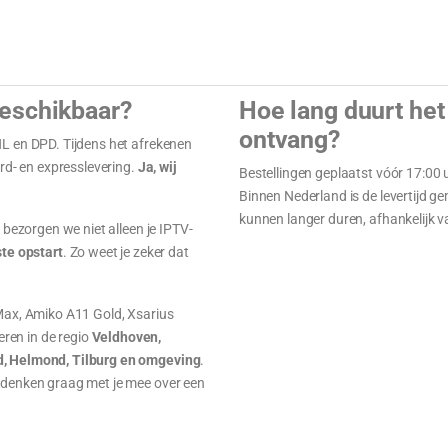
eschikbaar?
Hoe lang duurt het 
ontvang?
L en DPD. Tijdens het afrekenen
rd- en expresslevering.
Ja, wij
Bestellingen geplaatst vóór 17:0
Binnen Nederland is de levertijd g
kunnen langer duren, afhankelijk 
 bezorgen we niet alleen je IPTV-
ste opstart
. Zo weet je zeker dat
Max, Amiko A11 Gold, Xsarius
eren in de regio
Veldhoven,
d, Helmond, Tilburg en omgeving
.
 denken graag met je mee over een