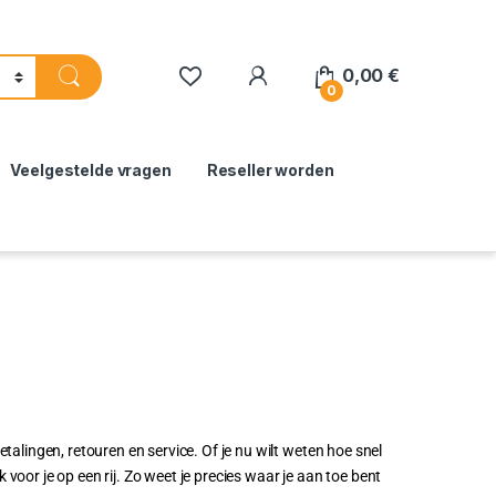
0,00
€
0
Veelgestelde vragen
Reseller worden
talingen, retouren en service. Of je nu wilt weten hoe snel
 voor je op een rij. Zo weet je precies waar je aan toe bent