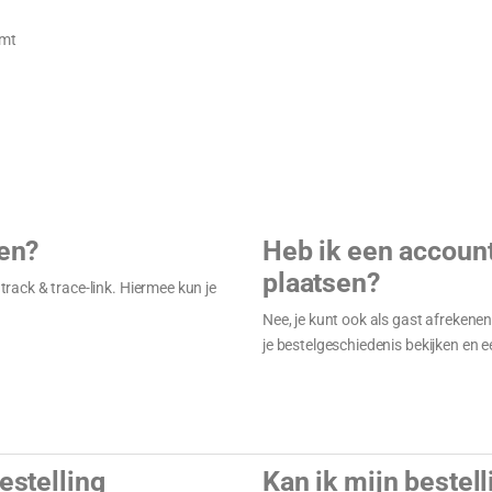
omt
gen?
Heb ik een account
plaatsen?
 track & trace-link. Hiermee kun je
Nee, je kunt ook als gast afrekenen
je bestelgeschiedenis bekijken en
estelling
Kan ik mijn bestel