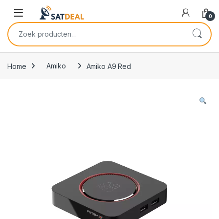
Skip to navigation
Skip to content
0
Zoeken naar:
Home
Amiko
Amiko A9 Red