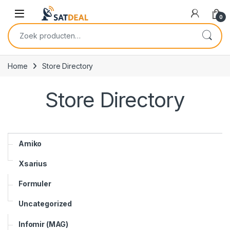
Skip to navigation
Skip to content
0
Zoeken naar:
Home
Store Directory
Store Directory
Amiko
Xsarius
Formuler
Uncategorized
Infomir (MAG)